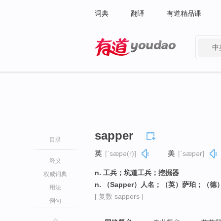
词典
翻译
有道精品课
中
有道 - 网易旗下搜索
sapper
目录
英
[ˈsæpə(r)]
美
[ˈsæpər]
释义
n. 工兵；坑道工兵；挖掘器
权威词典
n. （Sapper）人名；（英）萨珀；（
用法
[ 复数 sappers ]
例句