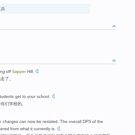
道工兵
ing off
Sapper
Hill
.
跑走了。
tudents
get to
your
school
.
达
你们
学校的。
r
charges
can
now
be
resisted
.
The overall
DPS
of the
ltered from
what it
currently
is.