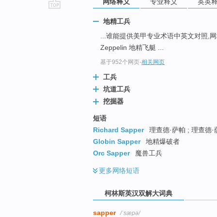
网络释义
专业释义
英英
go
地精工兵
top
...谁能提供美甲专业术语中英文对照,网址也
Zeppelin 地精飞艇 ...
基于952个网页
-
相关网页
工兵
坑道工兵
挖掘器
短语
Richard Sapper
理查德·萨帕 ; 理查德·萨
Globin Sapper
地精爆破者
Orc Sapper
魔兽工兵
更多
网络短语
柯林斯英汉双解大词典
sapper
/ˈsæpə/