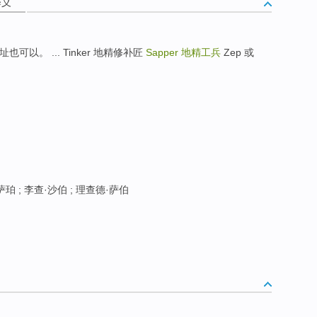
释义
可以。 ... Tinker 地精修补匠
Sapper
地精工兵
Zep 或
珀 ; 李查·沙伯 ; 理查德·萨伯