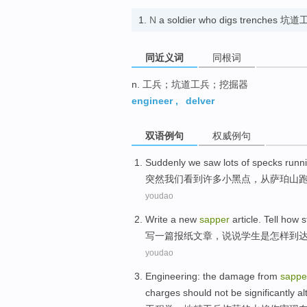
1.
N
a soldier who digs trenches 坑
同近义词
同根词
n. 工兵；坑道工兵；挖掘器
engineer
,
delver
双语例句
权威例句
Suddenly
we
saw
lots
of specks runn
突然
我们
看到
许多
小黑点，从
萨珀
山
youdao
Write
a
new
sapper
article
.
Tell
how
s
写
一
篇
报纸
文章
，
说说
学生
是怎样
到
youdao
Engineering
: the
damage
from
sappe
charges
should
not be
significantly a