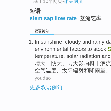
基于10个网页
-
相关网页
短语
stem sap flow rate
茎流速率
双语例句
In sunshine
,
cloudy
and
rainy d
environmental
factors
to
stock
temperature
,
solar
radiation
and
晴天
、
阴天
、
雨天
影响
树干
液
流
空气
温度
、
太阳
辐射
和
降雨量
。
youdao
更多双语例句