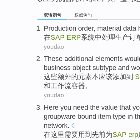
双语例句
权威例句
Production
order
,
material
data
在
SAP
ERP
系统
中
处理
生产
订
youdao
These
additional
elements
woul
business
object
subtype
and
wo
这些
额外的
元素
本
应该
添加
到
S
和
工作流
容器
。
youdao
Here
you need
the
value
that y
groupware
bound
item type
in t
network
.
在这里
需要
用到
先前
为
SAP
erp