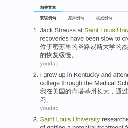
相关文章
双语例句
原声例句
权威例句
Jack
Strauss
at
Saint
Louis
Univ
recoveries have been
slow
to
cr
位于
密苏里的
圣路易斯
大学
的
杰
的恢复
缓慢
。
youdao
I
grew up
in
Kentucky
and
atte
college
through the
Medical
Sch
我
在
美国的
肯
塔基州长大，
通过
习
。
youdao
Saint
Louis
University
research
of getting a potential
treatment
f