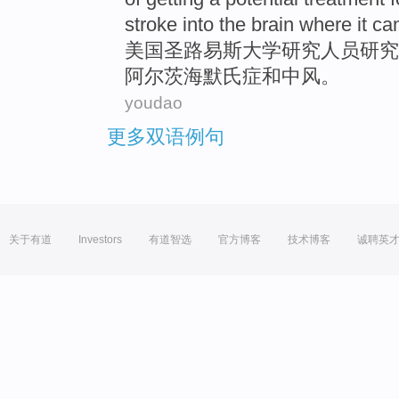
stroke
into
the
brain
where
it ca
美国圣路易斯
大学
研究人员研究
阿尔
茨海默氏
症
和
中风
。
youdao
更多双语例句
关于有道
Investors
有道智选
官方博客
技术博客
诚聘英