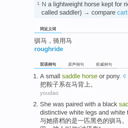
N
a lightweight horse kept for 
1.
called saddler) → compare
car
同近义词
驯马，骑用马
roughride
双语例句
原声例句
权威例句
A small
saddle
horse
or pony.
把
鞍子
系在马背上。
youdao
She
was paired with
a
black
sad
distinctive
white
legs
and
white
与
她
搭档的
是一
匹
黑色
的
驯马
。