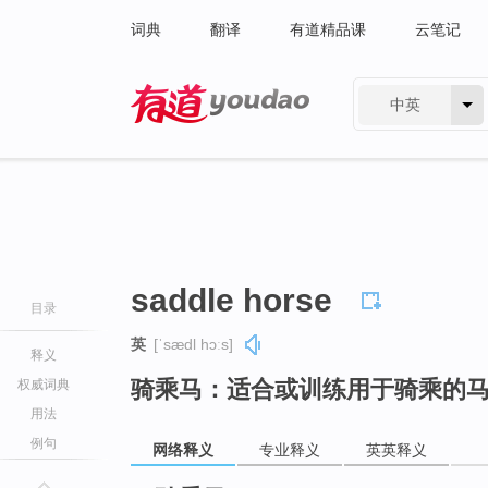
词典
翻译
有道精品课
云笔记
中英
有道 - 网易旗下搜索
saddle horse
目录
英
[ˈsædl hɔːs]
释义
骑乘马：适合或训练用于骑乘的
权威词典
用法
例句
网络释义
专业释义
英英释义