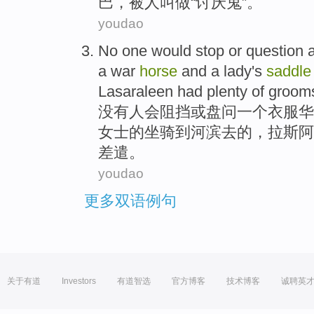
巴
，被人叫做“讨厌鬼”。
youdao
No
one
would
stop
or
question
a war
horse
and
a
lady
's
saddl
Lasaraleen
had
plenty
of
groom
没有
人
会
阻挡
或
盘问
一
个
衣服
华
女士
的
坐骑
到
河滨
去
的
，
拉
斯阿
差遣。
youdao
更多双语例句
关于有道
Investors
有道智选
官方博客
技术博客
诚聘英