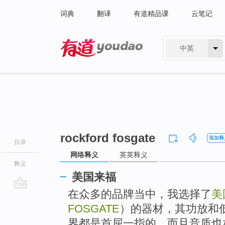
词典
翻译
有道精品课
云笔记
中英
有道 - 网易旗下搜索
rockford fosgate
添加释
目录
网络释义
英英释义
释义
美国来福
在众多的品牌当中，我选择了
美
go
top
FOSGATE
）的器材，其功放和
界都是首屈一指的，而且音质也