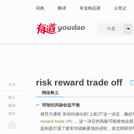
词典
翻译
有道精品课
云笔记
中英
有道 - 网易旗下搜索
risk reward trade off
目录
网络释义
释义
明智的风险收益平衡
翻译
例句
领导力课程 张伯伦做出的“上刺刀”这一决定，极
reward trade off
）。这一决定的风险可能使他会损
益则是打退了敌军对战略要地的进犯，使北部联邦军的
go