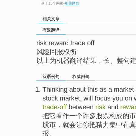
基于16个网页
-
相关网页
top
相关文章
有道翻译
risk reward trade off
风险回报权衡
以上为机器翻译结果，长、整句
双语例句
权威例句
Thinking about this
as
a
market
stock market
,
will
focus
you
on
w
trade-
off
between
risk
and
rewa
把它
看作
一
个
许多
股票构成的
市
股市
，
就会
让
你
把
精力
集中在
真
报。