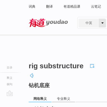
词典
翻译
有道精品课
云笔记
中英
有道 - 网易旗下搜索
rig substructure
目录
释义
钻机底座
例句
网络释义
专业释义
go
top