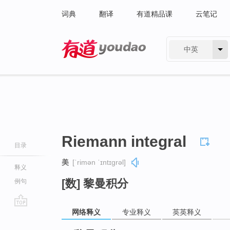
词典
翻译
有道精品课
云笔记
中英
有道 - 网易旗下搜索
Riemann integral
目录
美
[ˈrimən ˈɪntɪɡrəl]
释义
[数] 黎曼积分
例句
网络释义
专业释义
英英释义
go
top