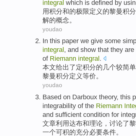
integral
which is
defined
by usi
用
积分
和
的
极限
定义
的
黎曼
积分
解
的
概念
。
youdao
In this paper
we give
some
simp
integral
,
and
show that
they
are 
of
Riemann
integral
.
本文
给出
了
定
积分
的
几个
较简单
黎曼
积分定义
等价
。
youdao
Based
on Darboux
theory
,
this 
integrability
of
the
Riemann
Inte
and
sufficient
condition
for integr
文章
利用
达布
和
理论
，
讨论
了
黎
一个
可积的
充分
必要
条件
。