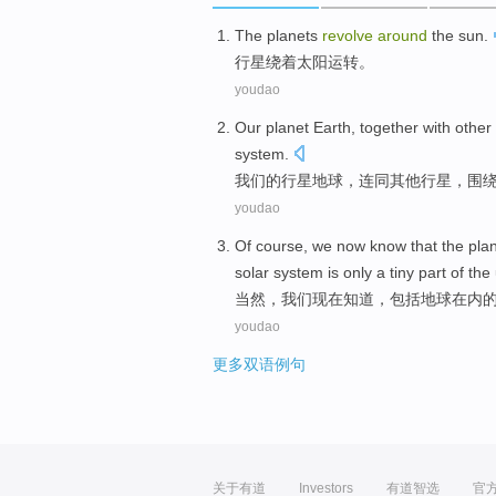
The planets
revolve
around
the sun
.
行星
绕
着
太阳
运转。
youdao
Our
planet
Earth
,
together with
other
system
.
我们
的
行星
地球
，
连同
其他
行星
，
围
youdao
Of course
,
we
now
know that
the
pla
solar system
is only
a tiny
part
of
the
当然
，
我们
现在
知道
，
包括
地球
在内
youdao
更多双语例句
关于有道
Investors
有道智选
官