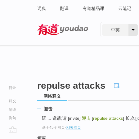
词典
翻译
有道精品课
云笔记
中英
有道 - 网易旗下搜索
repulse attacks
目录
网络释义
释义
迎击
翻译
例句
延 ... 邀请;请 [invite]
迎击
[
repulse attacks
] 长,久[lo
基于45个网页
-
相关网页
go
短语