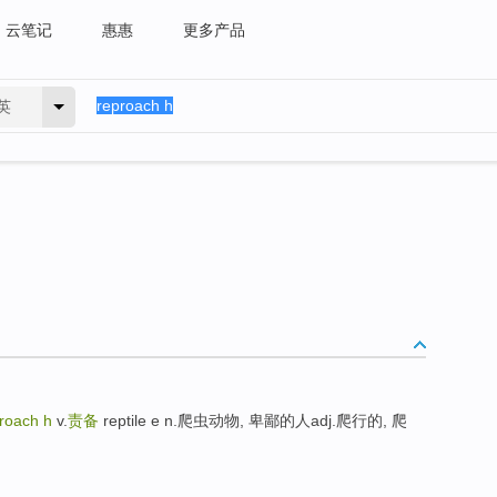
云笔记
惠惠
更多产品
英
roach h
v.
责备
reptile e n.爬虫动物, 卑鄙的人adj.爬行的, 爬