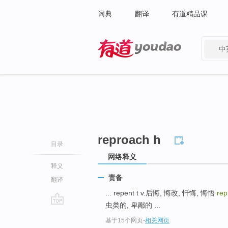
词典
翻译
有道精品课
中
有道 - 网易旗下搜索
reproach h
目录
网络释义
释义
责备
翻译
... repent t v.后悔, 悔改, 忏悔, 悔悟
rep
虫类的, 卑鄙的 ...
go
基于15个网页
-
相关网页
top