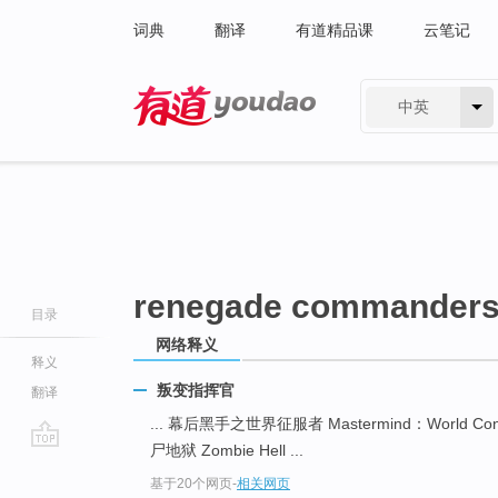
词典
翻译
有道精品课
云笔记
中英
有道 - 网易旗下搜索
renegade commander
目录
网络释义
释义
叛变指挥官
翻译
... 幕后黑手之世界征服者 Mastermind：World Con
尸地狱 Zombie Hell ...
go
基于20个网页
-
相关网页
top