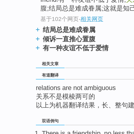
top
腹;结局总是难成眷属;这就是知己!
基于102个网页
-
相关网页
结局总是难成眷属
倾诉一直推心置腹
有一种友谊不低于爱情
相关文章
有道翻译
relations are not ambiguous
关系不是模棱两可的
以上为机器翻译结果，长、整句
双语例句
There is
a
friendship
,
no
less th