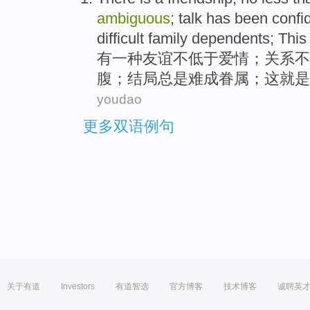
ambiguous
;
talk
has been
confi
difficult
family dependents
;
This
有
一种
友谊
不
低于
爱情
；
关系
不
腹
；
结局
总是
难
成
眷属
；
这
就是
youdao
更多双语例句
关于有道
Investors
有道智选
官方博客
技术博客
诚聘英