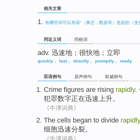
相关文章
1.
有哪些词可以形容“（事态，数据等）急剧的（变
同近义词
同根词
adv. 迅速地；很快地；立即
quickly
,
fast
,
directly
,
promptly
,
ready
双语例句
原声例句
权威例句
Crime
figures
are rising
rapidly
.
犯罪
数字
正在
迅速上升。
《牛津词典》
The cells
began to
divide
rapidly
细胞
迅速
分裂
。
《牛津词典》