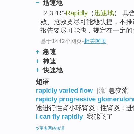
迅速地
top
2.3 “R”-
Rapidly
（
迅速地
） 其
救、抢救要尽可能地快捷，不推
报告要尽可能快，规定在一定的合
基于1443个网页
-
相关网页
急速
神速
快速地
短语
rapidly varied flow
[流]
急变流
rapidly progressive glomerulone
速进行性肾小球肾炎 ; 性肾炎 ; 
I can fly rapidly
我能飞了
更多
网络短语