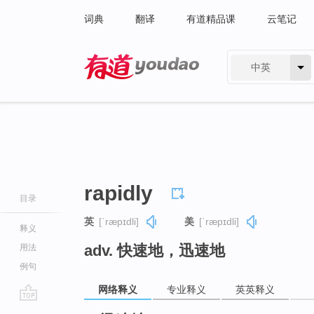
词典
翻译
有道精品课
云笔记
中英
有道 - 网易旗下搜索
rapidly
目录
英
[ˈræpɪdli]
美
[ˈræpɪdli]
释义
adv. 快速地，迅速地
用法
例句
网络释义
专业释义
英英释义
go