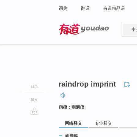
词典
翻译
有道精品课
中
有道 - 网易旗下搜索
raindrop imprint
目录
释义
雨痕；雨滴痕
go
网络释义
专业释义
top
雨滴痕