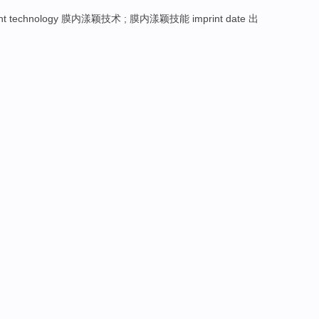
int technology 膜内漾颖技术 ; 膜内漾颖技能 imprint date 出