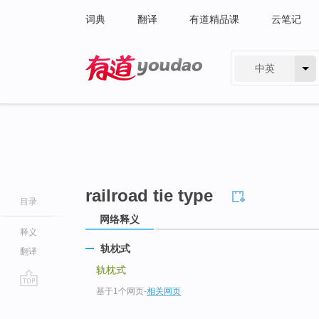
词典
翻译
有道精品课
云笔记
中英
有道 - 网易旗下搜索
railroad tie type
目录
网络释义
释义
轨枕式
翻译
轨枕式
基于1个网页
-
相关网页
go
top