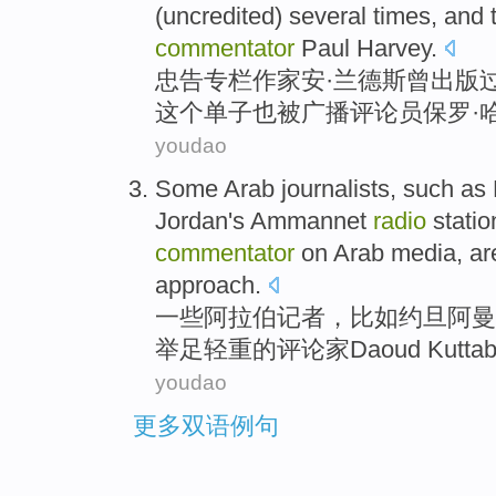
(
uncredited
)
several
times
,
and
commentator
Paul
Harvey
.
忠告
专栏作家
安·
兰德斯
曾出版
这个
单子
也
被
广播
评论员
保罗
·
youdao
Some
Arab
journalists
,
such as
Jordan
's Ammannet
radio
statio
commentator
on Arab
media
, a
approach
.
一些
阿拉伯
记者
，
比如
约旦
阿曼
举足轻重
的
评论家
Daoud
Kutta
youdao
更多双语例句