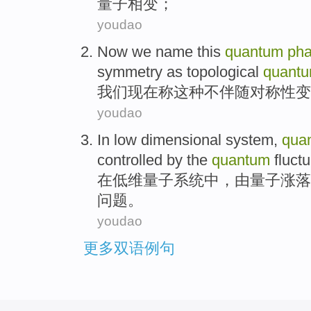
量子
相变
；
youdao
Now
we
name
this
quantum
ph
symmetry
as topological
quant
我们
现在
称
这种
不
伴随
对称性
变
youdao
In
low
dimensional
system
,
qua
controlled
by the
quantum
fluct
在
低
维
量子
系统
中，
由
量子
涨落
问题。
youdao
更多双语例句