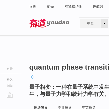
词典
翻译
有道精品课
云笔记
中英
有道 - 网易旗下搜索
quantum phase transit
目录
释义
量子相变：一种在量子系统中发
例句
生，与量子力学和统计力学有关
go
top
网络释义
专业释义
英英释义