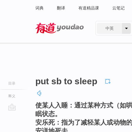
词典
翻译
有道精品课
云笔记
中英
有道 - 网易旗下搜索
put sb to sleep
目录
释义
使某人入睡：通过某种方式（如
眠状态。
go
安乐死：指为了减轻某人或动物
top
安详地死去。