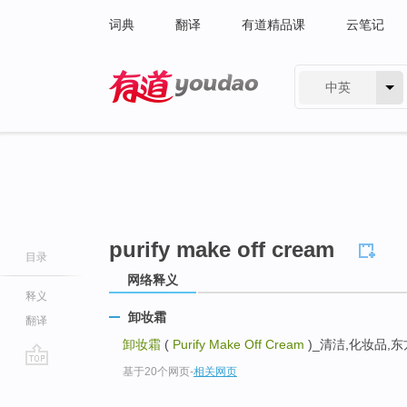
词典
翻译
有道精品课
云笔记
中英
有道 - 网易旗下搜索
purify make off cream
目录
网络释义
释义
卸妆霜
翻译
卸妆霜
(
Purify Make Off Cream
)_清洁,化妆品,
基于20个网页
-
相关网页
go
top