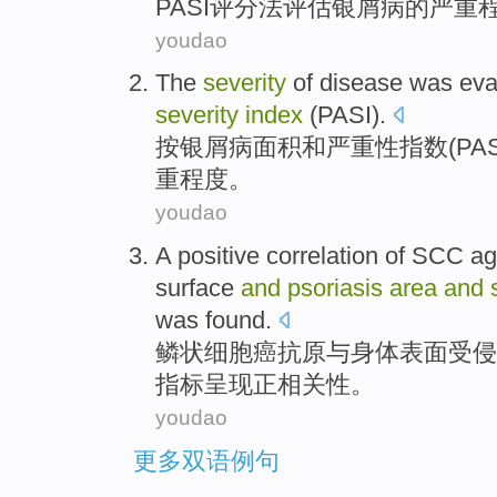
PASI
评分法
评估
银屑病
的
严重
youdao
The
severity
of disease was ev
severity
index
(
PASI
).
按
银屑病
面积
和
严重性
指数
(
PAS
重程度。
youdao
A
positive
correlation
of
SCC
ag
surface
and
psoriasis
area
and
was found.
鳞状细胞癌
抗原
与
身体
表面
受侵
指标
呈现
正
相关性
。
youdao
更多双语例句