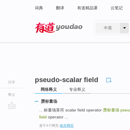
词典
翻译
有道精品课
云笔记
中英
有道 - 网易旗下搜索
pseudo-scalar field
目录
网络释义
专业释义
释义
赝标量场
... 标量场算符 scalar field operator
赝标量场
pseud
go
field
operator ...
top
基于4个网页
-
相关网页