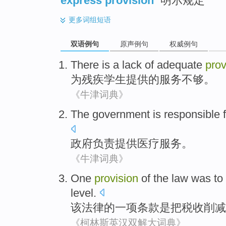
express provision
明示规定
更多
词组短语
双语例句
原声例句
权威例句
There is a lack
of
adequate
prov
为
残疾
学生
提供
的
服务
不够
。
《牛津词典》
The
government
is
responsible 
政府
负责
提供
医疗
服务。
《牛津词典》
One
provision
of
the
law
was
to 
level
.
该
法律
的
一
项条款
是
把
税收
削减
《柯林斯英汉双解大词典》