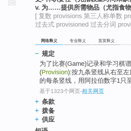
v. 为……提供所需物品（尤指
go
[ 复数 provisions 第三人称单数 prov
top
过去式 provisioned 过去分词 provis
网络释义
专业释义
英英释义
规定
为了比赛(Game)记录和学习
(
Provision
):按九条竖线从右至
的每条竖线，用阿拉伯数字1只
基于1323个网页
-
相关网页
条款
拨备
供应
短语