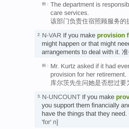
The department is responsible
例：
care services.
该部门负责住宿照顾服务的
N-VAR
If you make
provision 
2.
might happen or that might nee
arrangements to deal with it. 
Mr. Kurtz asked if it had ev
例：
provision for her retirement.
库尔茨先生问她是否想过要
N-UNCOUNT
If you make
prov
3.
you support them financially an
have the things that they nee
'for' n]