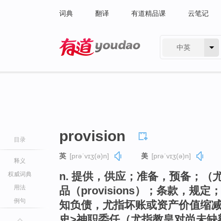
词典
翻译
有道精品课
云笔记
中英
有道 - 网易旗下搜索
provision
目录
英
[prəˈvɪʒ(ə)n]
美
[prəˈvɪʒ(ə)n]
释义
n. 提供，供应；准备，预备；
权威词典
用法
品（provisions）；条款，
例句
知负债，尤指坏账或资产价值缩减
史>神职委任（尤指教皇对尚未缺