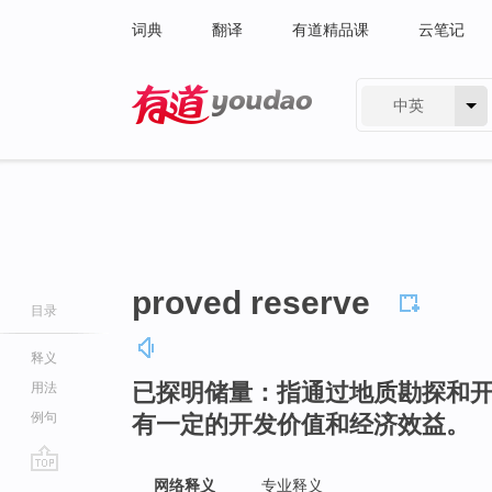
词典
翻译
有道精品课
云笔记
中英
有道 - 网易旗下搜索
proved reserve
目录
释义
已探明储量：指通过地质勘探和
用法
例句
有一定的开发价值和经济效益。
go
网络释义
专业释义