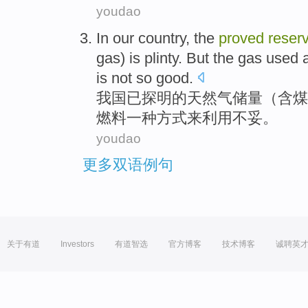
youdao
In our country
, the
proved
reser
gas) is
plinty
.
But
the gas
used
is not so good.
我国
已
探明
的
天然气
储量
（
含
煤
燃料
一
种
方式
来
利用
不妥。
youdao
更多双语例句
关于有道
Investors
有道智选
官方博客
技术博客
诚聘英