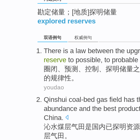
勘定储量；[地质]探明储量
explored reserves
双语例句
权威例句
There is a law
between
the
upgr
reserve
to possible, to probable
圈闭
、预测、控制、
探明储量
之
的规律性。
youdao
Qinshui
coal-bed gas
field
has
t
abundance
and
the
best
product
China
.
沁水
煤层气
田
是国内
已
探明资源
层气田。