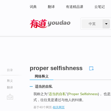
词典
翻译
有道精品课
云笔记
中英
有道 - 网易旗下搜索
proper selfishness
目录
网络释义
释义
适当的自私
翻译
我称之为“
适当的自私
”(
Proper Selfishness
)， 也
式，往往竟是通过与他人的纠缠。
go
基于40个网页
-
相关网页
top