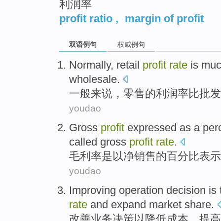
利润率
profit ratio
,
margin of profit
双语例句
权威例句
Normally
,
retail
profit
rate
is muc
wholesale
.
一般来说
，
零售
的
利润率
比
批发
youdao
Gross
profit
expressed
as a
per
called
gross
profit
rate
.
毛利率
是以
净
销售
的
百分比
表示
youdao
Improving
operation
decision
is
rate
and
expand
market
share
.
改善
业务
决策
以
降低
成本
、
提高