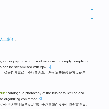
人工翻译
。
y
,
signing
up for a bundle of
services
,
or
simply
completing
s
can be
streamlined
with
Ajax
.
务
，
或者
只是
完成
一个
注册
表单
—所有
这些
流程
都
可以
使用
duct
catalogs
,
a photocopy of
the business
license
and
the
organizing
committee.
、
企业
法人营业
执照
及
品牌
注册证
复印件
发至中博会事务局。