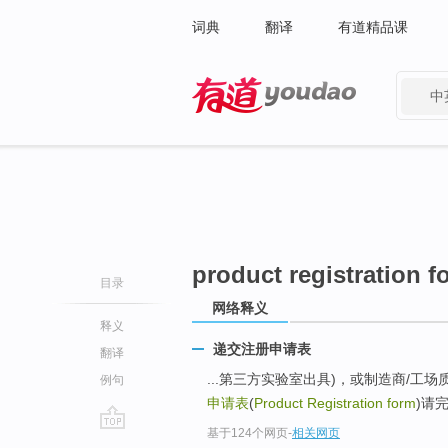
词典
翻译
有道精品课
中
有道 - 网易旗下搜索
product registration f
目录
网络释义
释义
递交注册申请表
翻译
...第三方实验室出具)，或制造商/工
例句
申请表
(
Product Registration form
)请
基于124个网页
-
相关网页
go