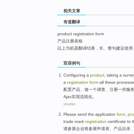
top
相关文章
有道翻译
product registration form
产品注册表格
以上为机器翻译结果，长、整句建议使用
双语例句
Configuring
a
product
,
taking
a
surve
a
registration
form
-all
these
processe
配置
产品
、
做
一
个
调查
、
注册
一些
服
Ajax
实现流线化
。
youdao
Please
send
the
application
form
,
pro
trade mark
registration
certificate
to 
请
参展企业
将
参展
申请表
、
产品
目录