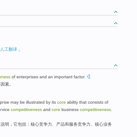
人工翻译
。
eness
of
enterprises
and
an important
factor
.
要
因素。
prise
may be
illustrated
by
its
core
ability
that
consists
of
rvice
competitiveness
and
core
business
competitiveness
.
以说明
，它
包括
：核心竞争力、
产品
和
服务
竞争力、核心
业务