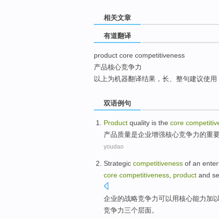
top
相关文章
有道翻译
product core competitiveness
产品核心竞争力
以上为机器翻译结果，长、整句建议使用
双语例句
Product
quality
is
the
core
competitiv
产品
质量
是
企业
增强
核心
竞争力
的
重
youdao
Strategic
competitiveness
of
an enter
core
competitiveness
,
product
and
se
企业
的
战略
竞争力
可以
用
核心
能力
加
竞争力三个层面。