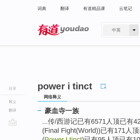
词典
翻译
有道精品课
云笔记
中英
有道 - 网易旗下搜索
power i tinct
目录
网络释义
释义
豪血寺一族
翻译
...传/西游记已有6571人顶已有
(Final Fight(World))已有1
go
top
(
Power I tinct
)已有95人顶已有1