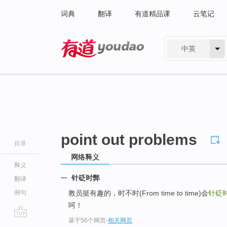
词典
翻译
有道精品课
云笔记
中英
有道 - 网易旗下搜索
point out problems
目录
网络释义
释义
针砭时弊
翻译
例句
教员挺有趣的，时不时(From time to time)会
针砭
呵！
基于56个网页
-
相关网页
go