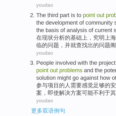
youdao
The third part is to
point
out
pro
the
development
of
community
the
basis
of
analysis
of
current s
在
现状
分析
的
基础
上，究
明上海
临的
问题
，
并
就查找
出
的
问题阐
youdao
People
involved with
the
project
point
out
problems
and
the
poten
solution
might
go against
how o
参与
项目
的
人
需要
感觉
足够
的
安
案，
即使
解决
方案
可能
不利于
其
youdao
更多双语例句