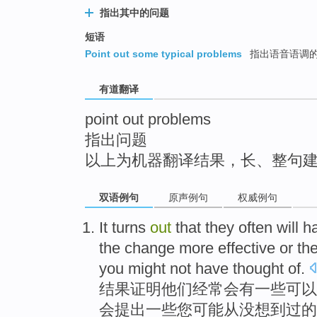
top
指出其中的问题
短语
Point out some typical problems
指出语音语调
有道翻译
point out problems
指出问题
以上为机器翻译结果，长、整句
双语例句
原声例句
权威例句
It turns
out
that
they
often
will
h
the
change more
effective
or
th
you
might
not have thought
of
.
结果
证明
他们
经常
会
有
一些
可以
会提出一些
您
可能
从没
想到过的