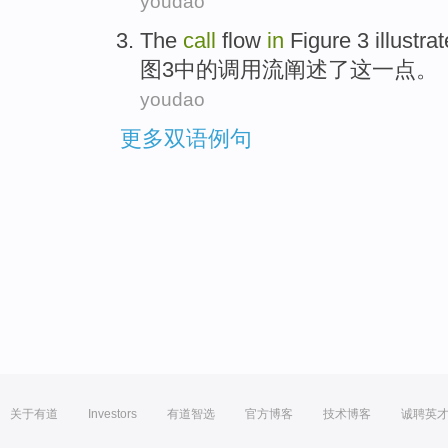
youdao
The
call
flow
in
Figure
3
illustra
图
3
中的
调用
流
阐述了
这
一点
。
youdao
更多双语例句
关于有道
Investors
有道智选
官方博客
技术博客
诚聘英