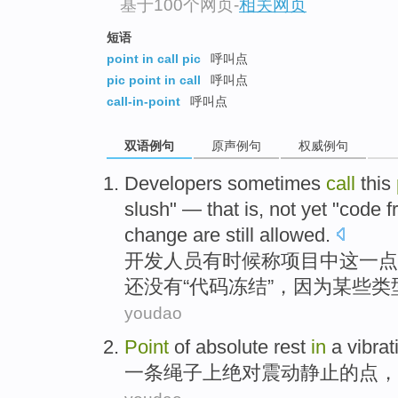
基于100个网页
-
相关网页
短语
point in call pic
呼叫点
pic point in call
呼叫点
call-in-point
呼叫点
双语例句
原声例句
权威例句
Developers
sometimes
call
this
slush
" — that is,
not yet
"code
f
change
are still
allowed
.
开发人员
有时候
称
项目
中
这
一点
还
没有“代码
冻结
”，
因为
某些
类
youdao
Point
of
absolute
rest
in
a
vibrat
一条
绳子
上
绝对
震动
静止
的
点
，