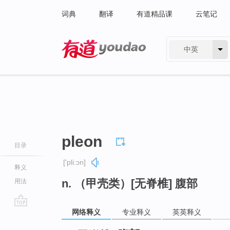
词典
翻译
有道精品课
云笔记
中英
有道 - 网易旗下搜索
pleon
目录
['pli:ɔn]
释义
n. （甲壳类）[无脊椎] 腹部
用法
网络释义
专业释义
英英释义
go
top