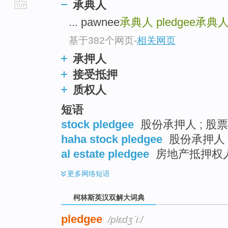
承典人
go
... pawnee
承典人
pledgee
承典
top
基于382个网页
-
相关网页
承押人
接受抵押
质权人
短语
stock pledgee
股份承押人 ; 股
haha stock pledgee
股份承押人 
al estate pledgee
房地产抵押权
更多
网络短语
柯林斯英汉双解大词典
pledgee
/plɛdʒˈiː/