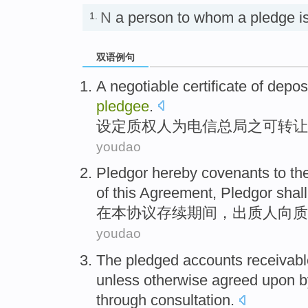
N
a person to whom a pledge
1.
双语例句
A
negotiable
certificate of
depos
pledgee
.
设定
质权
人为
电信
总局之
可转让
youdao
Pledgor
hereby covenants
to th
of
this
Agreement
, Pledgor
shall
在
本
协议
存续
期间
，
出质人
向
质
youdao
The
pledged
accounts
receivab
unless
otherwise
agreed
upon
b
through consultation
.