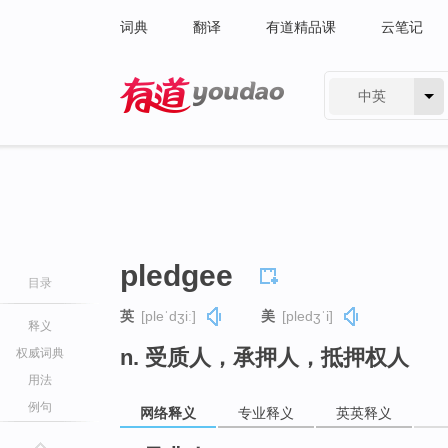
词典
翻译
有道精品课
云笔记
中英
有道 - 网易旗下搜索
pledgee
目录
英
[pleˈdʒiː]
美
[pledʒˈi]
释义
n. 受质人，承押人，抵押权人
权威词典
用法
例句
网络释义
专业释义
英英释义