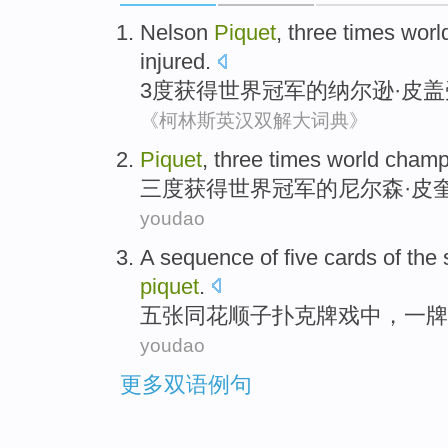
Nelson
Piquet
, three times
worl
injured
.
3度获得
世界
冠军
的
纳尔逊
·
皮盖
《柯林斯英汉双解大词典》
Piquet
,
three
times
world
champ
三
度获得
世界
冠军
的尼尔森·
皮
youdao
A
sequence of
five
cards
of the 
piquet
.
五
张
同花顺
子
扑克牌
戏
中
，
一
牌
youdao
更多双语例句