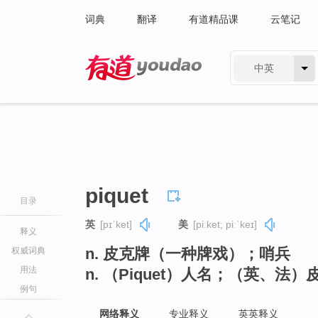
词典
翻译
有道精品课
云笔记
中英
有道 - 网易旗下搜索
piquet
目录
英
[pɪˈket]
美
[piːket; piːˈkeɪ]
释义
n. 皮克牌（一种牌戏）；哨兵
权威词典
用法
n. （Piquet）人名；（英、法）
例句
网络释义
专业释义
英英释义