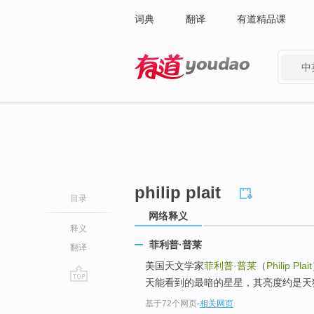
词典
翻译
有道精品课
中
有道 - 网易旗下搜索
philip plait
目录
网络释义
释义
菲利普·普莱
翻译
美国天文学家
菲利普·普莱
（
Philip Plait
天能看到的最暗的星星，其亮度约是天狼星
go
基于72个网页
-
相关网页
top