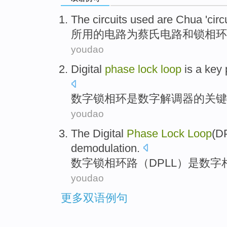
The
circuits
used are
Chua '
circ
所用的
电路
为
蔡氏
电路
和
锁
相
环
youdao
Digital
phase
lock
loop
is
a
key
数字
锁
相
环
是
数字
解调器
的
关键
youdao
The
Digital
Phase
Lock
Loop
(
D
demodulation
.
数字
锁
相
环路（
DPLL
）
是
数字
youdao
更多双语例句