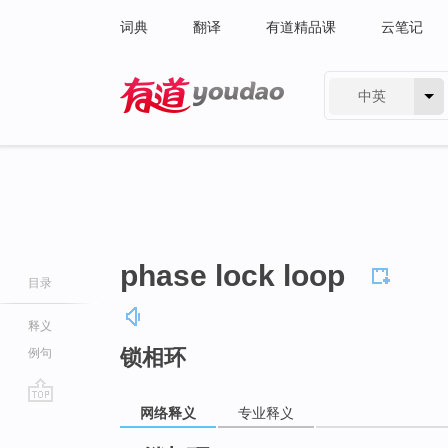
词典
翻译
有道精品课
云笔记
中英
有道 - 网易旗下搜索
phase lock loop
目录
释义
锁相环
例句
网络释义
专业释义
go
top