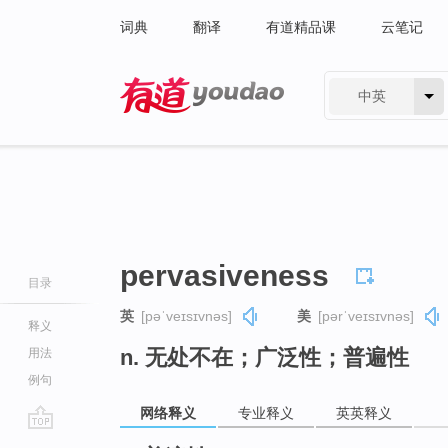
词典
翻译
有道精品课
云笔记
中英
有道 - 网易旗下搜索
pervasiveness
目录
英
[pəˈveɪsɪvnəs]
美
[pərˈveɪsɪvnəs]
释义
n. 无处不在；广泛性；普遍性
用法
例句
网络释义
专业释义
英英释义
go