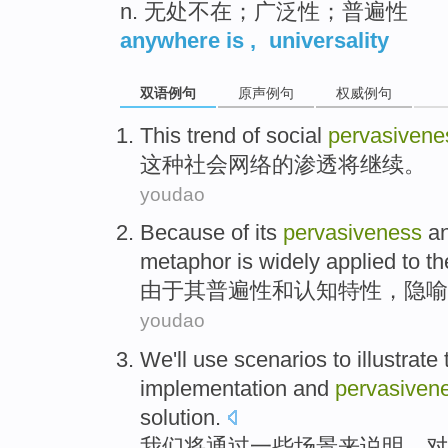
n. 无处不在；广泛性；普遍性
anywhere is
,
universality
双语例句
原声例句
权威例句
This
trend
of
social
pervasivene
这种
社会
网络
的
渗透
将
继续
。
youdao
Because
of
its
pervasiveness
a
metaphor
is widely
applied
to t
由于
其
普遍性
和
认知
特性
，
隐喻
youdao
We
'll
use
scenarios
to
illustrate
implementation
and
pervasiven
solution
.
我们
将
通过
一些场景
来
说明
，
对