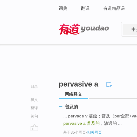
词典
翻译
有道精品课
中
有道 - 网易旗下搜索
pervasive a
目录
网络释义
释义
普及的
翻译
... pervade v 蔓延；普及（per全部
例句
pervasive a
普及的
，渗透的 ...
基于35个网页
-
相关网页
go