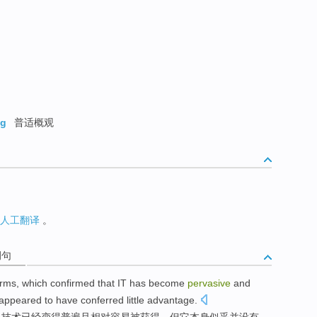
ng
普适概观
人工翻译
。
例句
irms
,
which confirmed that
IT
has
become
pervasive
and
appeared to
have
conferred
little
advantage
.