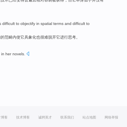
息技术
已经
变得
普遍
且
相对
容易
被
获得
，
但它
本身
似乎
并
没有
is
difficult
to objectify
in
spatial
terms
and
difficult to
间
的范畴内使
它
具象化
也
很难脱开它进行
思考
。
in
her
novels
.
方博客
技术博客
诚聘英才
联系我们
站点地图
网络举报