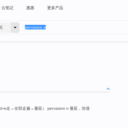
云笔记
惠惠
更多产品
英
+vad+e走→全部走遍→蔓延） pervasion n 蔓延，弥漫