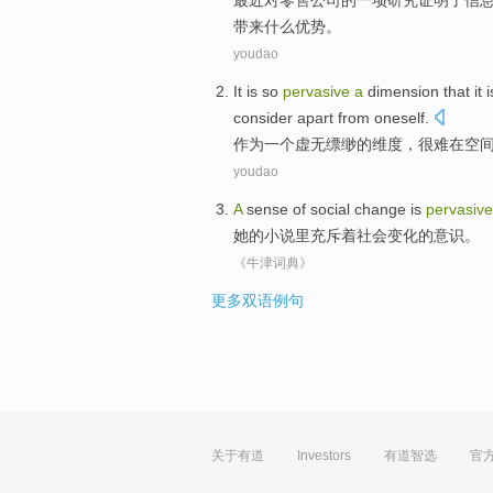
最近
对
零售
公司
的
一
项
研究
证明
了信
带来
什么
优势
。
youdao
It
is so
pervasive
a
dimension
that it 
consider
apart from oneself.
作为
一
个虚无缥缈的
维度
，
很难
在
空
youdao
A
sense
of
social
change
is
pervasive
她
的
小说里
充斥
着
社会
变化
的
意识
。
《牛津词典》
更多双语例句
关于有道
Investors
有道智选
官