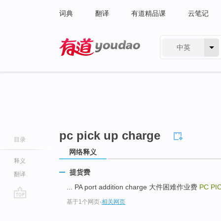
词典
翻译
有道精品课
云笔记
中英
有道 - 网易旗下搜索
pc pick up charge
目录
网络释义
释义
提货费
翻译
... PA port addition charge 大件困难作业费
PC PI
基于1个网页
-
相关网页
go
top