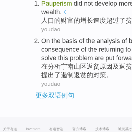
Pauperism
did not develop more
wealth
.
人口
的
财富
的增长速度
超过
了
贫
youdao
On
the basis
of the
analysis
of 
consequence
of
the
returning t
solve
this problem are put
forwa
在
分析
宁南山区
返贫
原因
及
返贫
提出了
遏制
返贫的
对策
。
youdao
更多双语例句
关于有道
Investors
有道智选
官方博客
技术博客
诚聘英