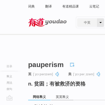
词典
翻译
有道精品课
云笔记
中英
有道 - 网易旗下搜索
pauperism
目录
英
[ˈpɔːpərɪzəm]
美
[ˈpɔːpərˌɪzəm]
释义
n. 贫困；有被救济的资格
用法
例句
网络释义
英英释义
go