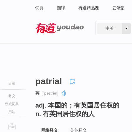
词典
翻译
有道精品课
云笔记
中英
有道 - 网易旗下搜索
patrial
目录
英
[ˈpeɪtriəl]
释义
adj. 本国的；有英国居住权的
权威词典
用法
n. 有英国居住权的人
网络释义
英英释义