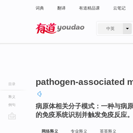
词典
翻译
有道精品课
云笔记
中英
有道 - 网易旗下搜索
pathogen-associated m
目录
释义
病原体相关分子模式：一种与病
例句
的免疫系统识别并触发免疫反应
go
top
网络释义
专业释义
英英释义