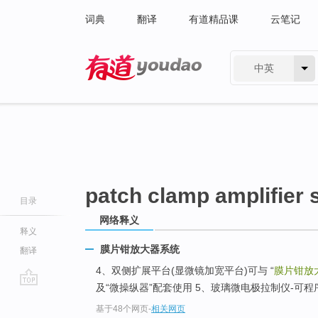
词典
翻译
有道精品课
云笔记
中英
有道 - 网易旗下搜索
patch clamp amplifier
目录
网络释义
释义
膜片钳放大器系统
翻译
4、双侧扩展平台(显微镜加宽平台)可与 “
膜片钳放
及“微操纵器”配套使用 5、玻璃微电极拉制仪-可程
go
基于48个网页
-
相关网页
top