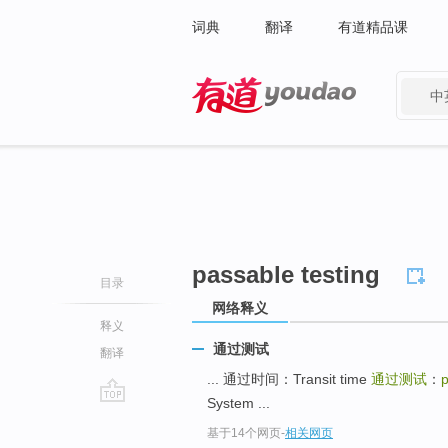
词典
翻译
有道精品课
中
有道 - 网易旗下搜索
passable testing
目录
网络释义
释义
通过测试
翻译
... 通过时间：Transit time
通过测试
：
p
System ...
go
基于14个网页
-
相关网页
top