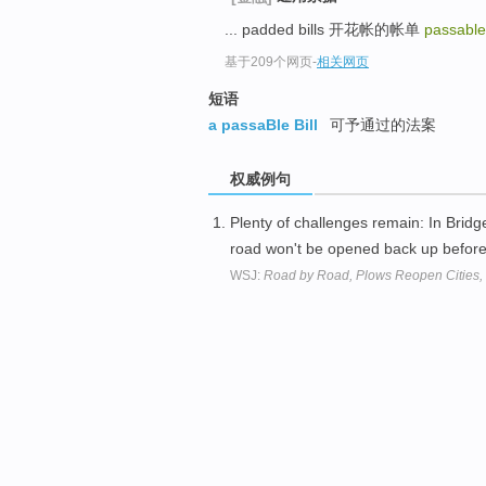
... padded bills 开花帐的帐单
passable 
基于209个网页
-
相关网页
短语
a passaBle Bill
可予通过的法案
权威例句
Plenty of challenges remain: In Bridg
road won't be opened back up befor
WSJ:
Road by Road, Plows Reopen Cities,