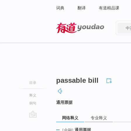
词典
翻译
有道精品课
中
有道 - 网易旗下搜索
passable bill
目录
释义
通用票据
例句
网络释义
专业释义
go
top
通用票据
[金融]