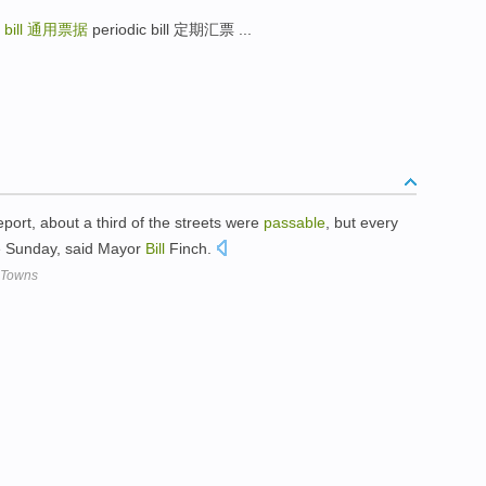
bill
通用票据
periodic bill 定期汇票 ...
eport, about a third of the streets were
passable
, but every
e Sunday, said Mayor
Bill
Finch.
 Towns