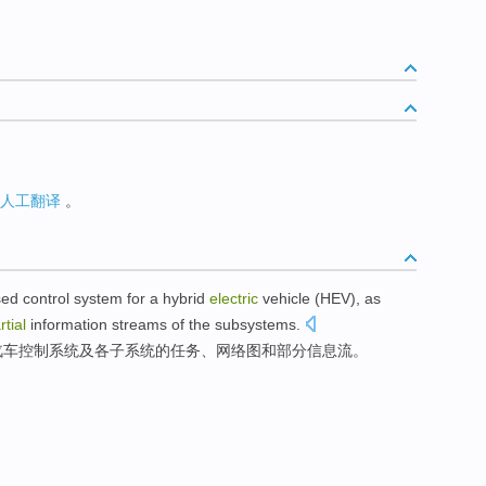
人工翻译
。
sed
control
system
for
a
hybrid
electric
vehicle
(HEV), as
rtial
information
streams
of
the
subsystems
.
汽车
控制
系统
及各子系统的
任务
、
网络
图
和
部分
信息流。