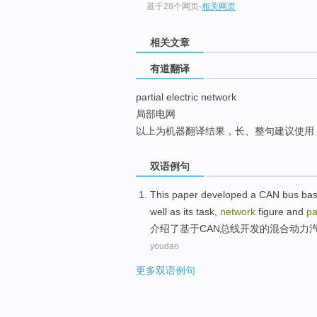
基于28个网页
-
相关网页
top
相关文章
有道翻译
partial electric network
局部电网
以上为机器翻译结果，长、整句建议使用
双语例句
This paper
developed
a
CAN bus
ba
well as its
task
,
network
figure
and
pa
介绍
了
基于
CAN
总线
开发
的
混合
动力
youdao
更多双语例句