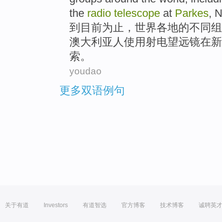
the
radio
telescope
at
Parkes
, 
到
目前
为止，
世界各地
的
不同
组
澳大利亚人
使用
射电
望远镜
在新
索。
youdao
更多双语例句
关于有道
Investors
有道智选
官方博客
技术博客
诚聘英