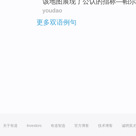
该
地图
展现
了公认
的
指标
—
帕
尔
youdao
更多双语例句
关于有道
Investors
有道智选
官方博客
技术博客
诚聘英