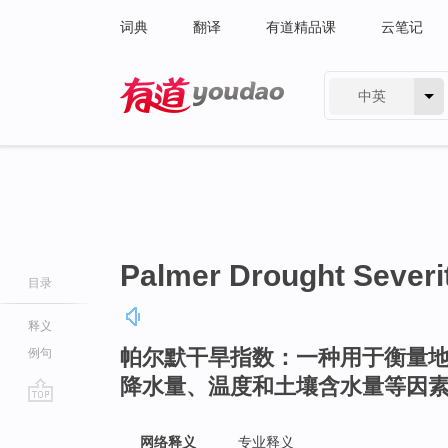
词典
翻译
有道精品课
云笔记
中英
有道 - 网易旗下搜索
Palmer Drought Severi
目录
释义
帕尔默干旱指数：一种用于衡量
例句
降水量、温度和土壤含水量等因
go
top
网络释义
专业释义