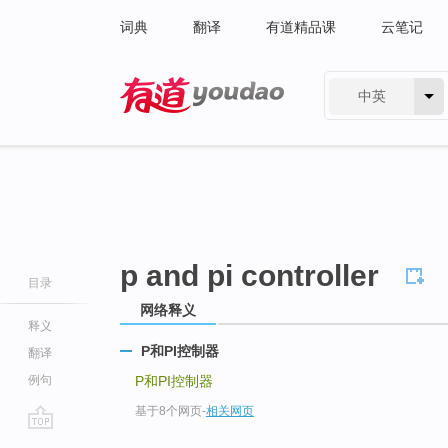
词典
翻译
有道精品课
云笔记
中英
有道 - 网易旗下搜索
p and pi controller
目录
网络释义
释义
P和PI控制器
翻译
例句
P和PI控制器
基于8个网页
-
相关网页
go